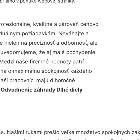
 priamo v ponuke webovej stránky.
fesionálne, kvalitné a zároveň cenovo
viduálnym požiadavkám. Neváhajte a
e nielen na precíznosť a odbornosť, ale
si uvedomujeme, že aj malé pochybenie
Medzi naše firemné hodnoty patrí
snaha o maximálnu spokojnosť každého
Naši pracovníci majú dlhoročné
.
Odvodnenie záhrady Dlhé diely
–
ás. Našimi rukami prešlo veľké množstvo spokojných zák