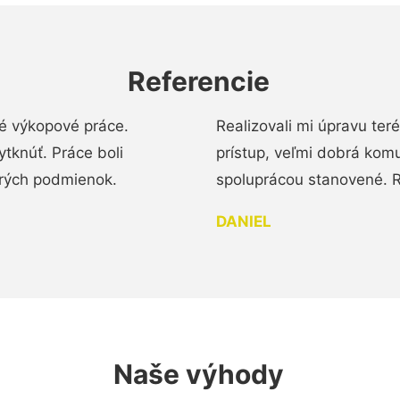
Referencie
é výkopové práce.
Realizovali mi úpravu te
tknúť. Práce boli
prístup, veľmi dobrá komu
brých podmienok.
spoluprácou stanovené. R
DANIEL
Naše výhody