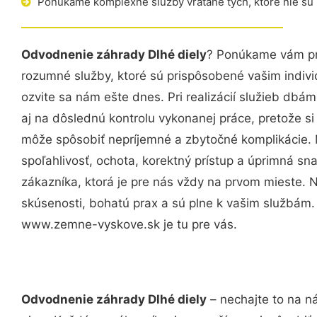
Ponúkame komplexné služby vrátane tých, ktoré nie sú
Odvodnenie záhrady Dlhé diely
? Ponúkame vám pro
rozumné služby, ktoré sú prispôsobené vašim indi
ozvite sa nám ešte dnes. Pri realizácií služieb dbám
aj na dôslednú kontrolu vykonanej práce, pretože 
môže spôsobiť nepríjemné a zbytočné komplikácie. 
spoľahlivosť, ochota, korektný prístup a úprimná 
zákazníka, ktorá je pre nás vždy na prvom mieste. 
skúsenosti, bohatú prax a sú plne k vašim službám
www.zemne-vyskove.sk je tu pre vás.
Odvodnenie záhrady Dlhé diely
– nechajte to na n