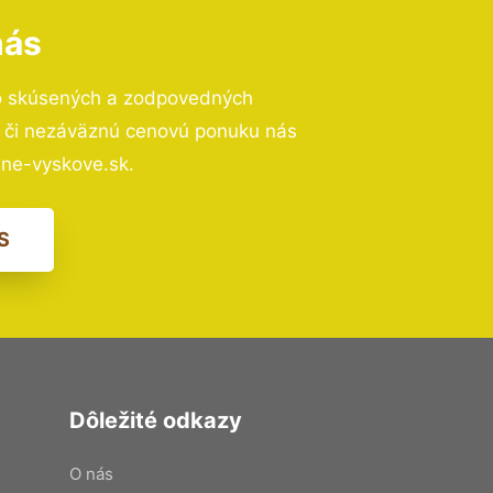
nás
o skúsených a zodpovedných
ií či nezáväznú cenovú ponuku nás
ne-vyskove.sk.
S
Dôležité odkazy
O nás