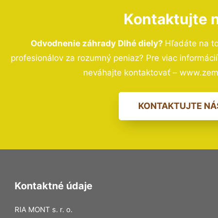
Kontaktujte 
Odvodnenie záhrady Dlhé diely?
Hľadáte na t
profesionálov za rozumný peniaz? Pre viac informác
neváhajte kontaktovať – www.zem
KONTAKTUJTE NÁ
Kontaktné údaje
RIA MONT s. r. o.