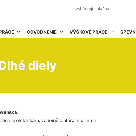
Search
for:
PRÁCE
ODVODNENIE
VÝŠKOVÉ PRÁCE
SPEVN
lhé diely
ovenska
.
ícii aj elektrikára, vodoinštalatéra, murára a