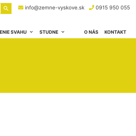
Search Button
info@zemne-vyskove.sk
0915 950 055
ENIE SVAHU
STUDNE
O NÁS
KONTAKT