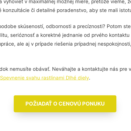
a vyhovieť v maximálnej možnej miere, pretože vieme, 
konzultácie či detailné poradenstvo, aby ste mali isto
 podobe skúseností, odbornosti a precíznosti? Potom s
itu, serióznosť a korektné jednanie od prvého kontakt
práce, ale aj v prípade riešenia prípadnej nespokojnosti
dok nemusíte obávať. Neváhajte a kontaktujte nás pre via
Spevnenie svahu rastlinami Dlhé diely
.
POŽIADAŤ O CENOVÚ PONUKU