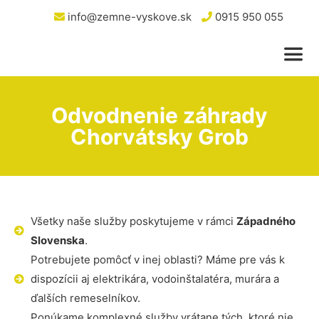
info@zemne-vyskove.sk
0915 950 055
Odvodnenie záhrady
Chorvátsky Grob
Všetky naše služby poskytujeme v rámci
Západného
Slovenska
.
Potrebujete pomôcť v inej oblasti? Máme pre vás k
dispozícii aj elektrikára, vodoinštalatéra, murára a
ďalších remeselníkov.
Ponúkame komplexné služby vrátane tých, ktoré nie