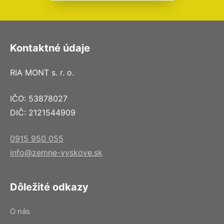
Kontaktné údaje
RIA MONT s. r. o.
IČO: 53878027
DIČ: 2121544909
0915 950 055
info@zemne-vyskove.sk
Dôležité odkazy
O nás