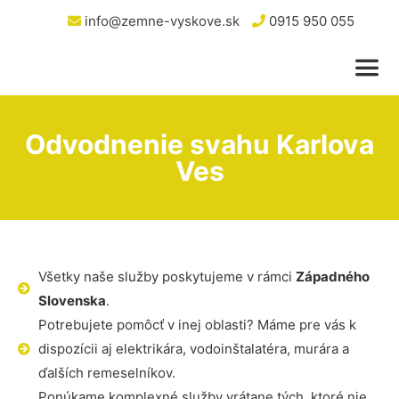
info@zemne-vyskove.sk
0915 950 055
Odvodnenie svahu Karlova
Ves
Všetky naše služby poskytujeme v rámci
Západného
Slovenska
.
Potrebujete pomôcť v inej oblasti? Máme pre vás k
dispozícii aj elektrikára, vodoinštalatéra, murára a
ďalších remeselníkov.
Ponúkame komplexné služby vrátane tých, ktoré nie