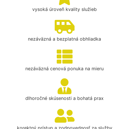
vysoká úroveň kvality služieb
nezáväzná a bezplatná obhliadka
nezáväzná cenová ponuka na mieru
dlhoročné skúsenosti a bohatá prax
korektný prístup a zodpovednosť za služby