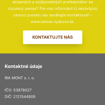
skúsených a zodpovedných profesionálov za
rozumný peniaz? Pre viac informácií či nezáväznú
cenovú ponuku nás neváhajte kontaktovať –
www.zemne-vyskove.sk.
KONTAKTUJTE NÁS
Kontaktné údaje
RIA MONT s. r. o.
IČO: 53878027
DIČ: 2121544909