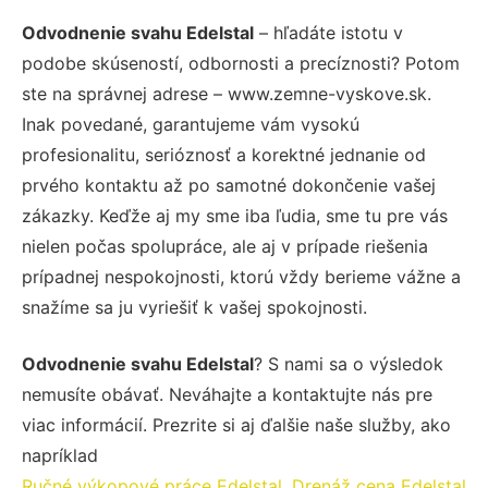
Odvodnenie svahu Edelstal
– hľadáte istotu v
podobe skúseností, odbornosti a precíznosti? Potom
ste na správnej adrese – www.zemne-vyskove.sk.
Inak povedané, garantujeme vám vysokú
profesionalitu, serióznosť a korektné jednanie od
prvého kontaktu až po samotné dokončenie vašej
zákazky. Keďže aj my sme iba ľudia, sme tu pre vás
nielen počas spolupráce, ale aj v prípade riešenia
prípadnej nespokojnosti, ktorú vždy berieme vážne a
snažíme sa ju vyriešiť k vašej spokojnosti.
Odvodnenie svahu Edelstal
? S nami sa o výsledok
nemusíte obávať. Neváhajte a kontaktujte nás pre
viac informácií. Prezrite si aj ďalšie naše služby, ako
napríklad
Ručné výkopové práce Edelstal
,
Drenáž cena Edelstal