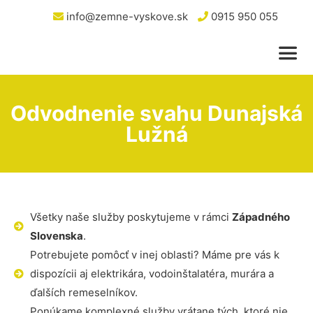
info@zemne-vyskove.sk
0915 950 055
Odvodnenie svahu Dunajská
Lužná
Všetky naše služby poskytujeme v rámci
Západného
Slovenska
.
Potrebujete pomôcť v inej oblasti? Máme pre vás k
dispozícii aj elektrikára, vodoinštalatéra, murára a
ďalších remeselníkov.
Ponúkame komplexné služby vrátane tých, ktoré nie