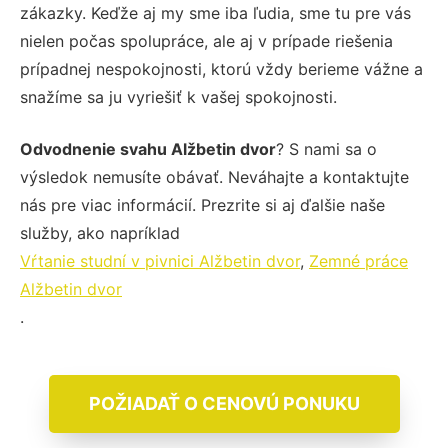
zákazky. Keďže aj my sme iba ľudia, sme tu pre vás
nielen počas spolupráce, ale aj v prípade riešenia
prípadnej nespokojnosti, ktorú vždy berieme vážne a
snažíme sa ju vyriešiť k vašej spokojnosti.
Odvodnenie svahu Alžbetin dvor
? S nami sa o
výsledok nemusíte obávať. Neváhajte a kontaktujte
nás pre viac informácií. Prezrite si aj ďalšie naše
služby, ako napríklad
Vŕtanie studní v pivnici Alžbetin dvor
,
Zemné práce
Alžbetin dvor
.
POŽIADAŤ O CENOVÚ PONUKU