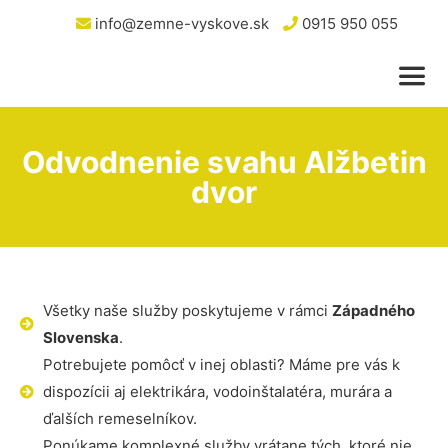
info@zemne-vyskove.sk
0915 950 055
Odvodnenie svahu Alžbetin
dvor
Všetky naše služby poskytujeme v rámci
Západného
Slovenska
.
Potrebujete pomôcť v inej oblasti? Máme pre vás k
dispozícii aj elektrikára, vodoinštalatéra, murára a
ďalších remeselníkov.
Ponúkame komplexné služby vrátane tých, ktoré nie