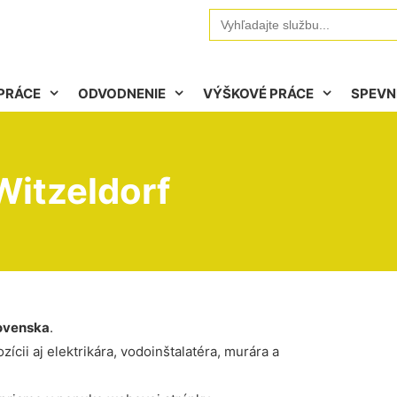
Search
for:
PRÁCE
ODVODNENIE
VÝŠKOVÉ PRÁCE
SPEVN
Witzeldorf
ovenska
.
ícii aj elektrikára, vodoinštalatéra, murára a