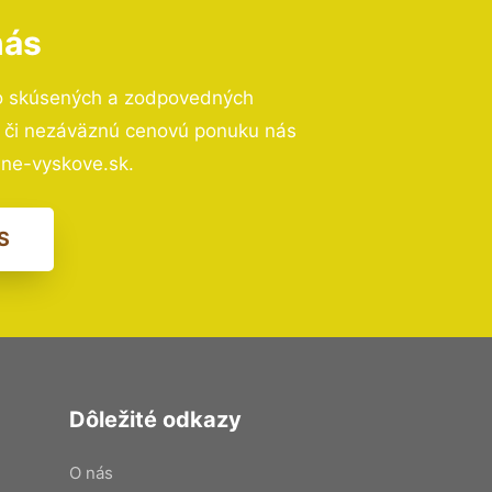
nás
o skúsených a zodpovedných
ií či nezáväznú cenovú ponuku nás
ne-vyskove.sk.
S
Dôležité odkazy
O nás