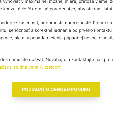
a vyhovieť v maximálnej možnej miere, pretože vieme, 
konzultácie či detailné poradenstvo, aby ste mali isto
 podobe skúseností, odbornosti a precíznosti? Potom 
itu, serióznosť a korektné jednanie od prvého kontakt
práce, ale aj v prípade riešenia prípadnej nespokojnosti
dok nemusíte obávať. Neváhajte a kontaktujte nás pre via
ážaná studňa cena Witzeldorf
.
POŽIADAŤ O CENOVÚ PONUKU