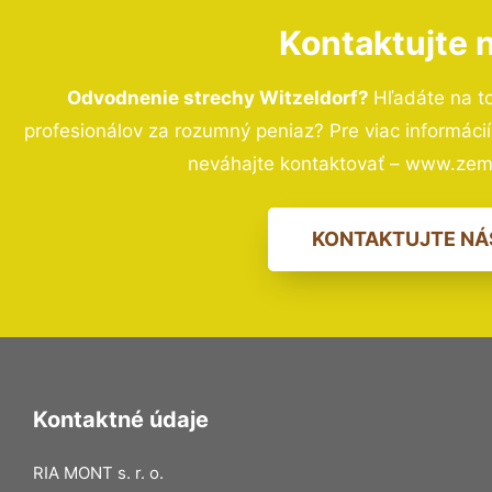
Kontaktujte 
Odvodnenie strechy Witzeldorf?
Hľadáte na t
profesionálov za rozumný peniaz? Pre viac informác
neváhajte kontaktovať – www.zem
KONTAKTUJTE NÁ
Kontaktné údaje
RIA MONT s. r. o.