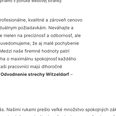
 priamo v ponuke webovej stránky.
ofesionálne, kvalitné a zároveň cenovo
viduálnym požiadavkám. Neváhajte a
e nielen na precíznosť a odbornosť, ale
si uvedomujeme, že aj malé pochybenie
Medzi naše firemné hodnoty patrí
snaha o maximálnu spokojnosť každého
Naši pracovníci majú dlhoročné
.
Odvodnenie strechy Witzeldorf
–
ás. Našimi rukami prešlo veľké množstvo spokojných zák