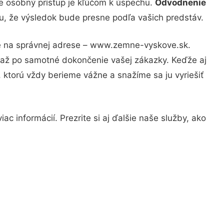
že osobný prístup je kľúčom k úspechu.
Odvodnenie
tu, že výsledok bude presne podľa vašich predstáv.
ste na správnej adrese – www.zemne-vyskove.sk.
u až po samotné dokončenie vašej zákazky. Keďže aj
, ktorú vždy berieme vážne a snažíme sa ju vyriešiť
c informácií. Prezrite si aj ďalšie naše služby, ako