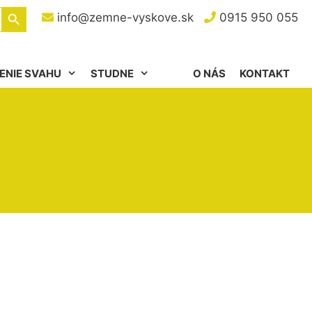
Search Button
info@zemne-vyskove.sk
0915 950 055
ENIE SVAHU
STUDNE
O NÁS
KONTAKT