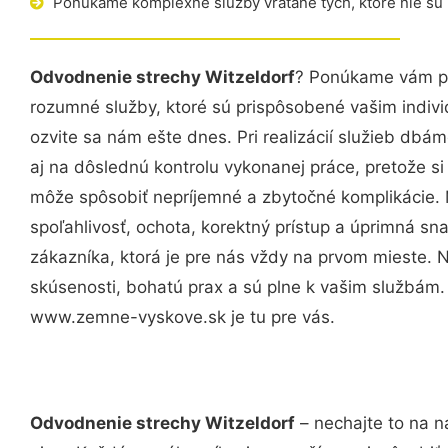
Ponúkame komplexné služby vrátane tých, ktoré nie sú
Odvodnenie strechy Witzeldorf
? Ponúkame vám pr
rozumné služby, ktoré sú prispôsobené vašim indi
ozvite sa nám ešte dnes. Pri realizácií služieb dbám
aj na dôslednú kontrolu vykonanej práce, pretože 
môže spôsobiť nepríjemné a zbytočné komplikácie. 
spoľahlivosť, ochota, korektný prístup a úprimná 
zákazníka, ktorá je pre nás vždy na prvom mieste. 
skúsenosti, bohatú prax a sú plne k vašim službám
www.zemne-vyskove.sk je tu pre vás.
Odvodnenie strechy Witzeldorf
– nechajte to na n