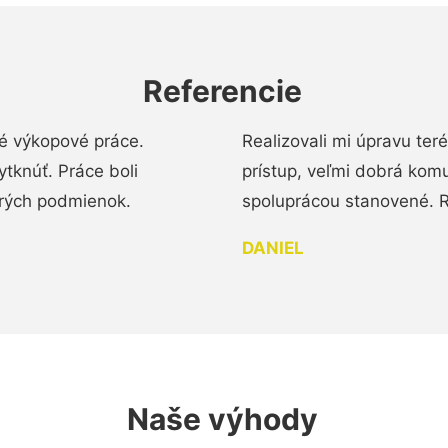
Referencie
é výkopové práce.
Realizovali mi úpravu te
tknúť. Práce boli
prístup, veľmi dobrá komu
brých podmienok.
spoluprácou stanovené. R
DANIEL
Naše výhody