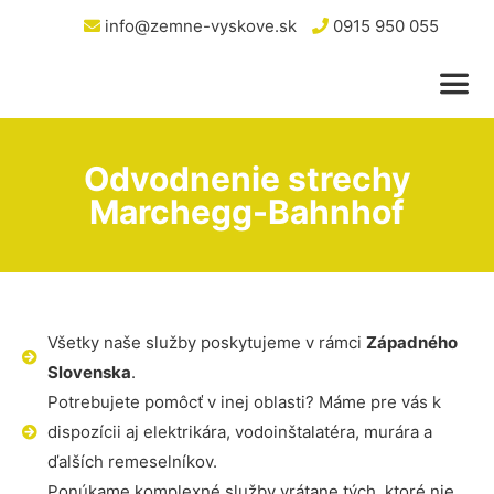
info@zemne-vyskove.sk
0915 950 055
Odvodnenie strechy
Marchegg-Bahnhof
Všetky naše služby poskytujeme v rámci
Západného
Slovenska
.
Potrebujete pomôcť v inej oblasti? Máme pre vás k
dispozícii aj elektrikára, vodoinštalatéra, murára a
ďalších remeselníkov.
Ponúkame komplexné služby vrátane tých, ktoré nie