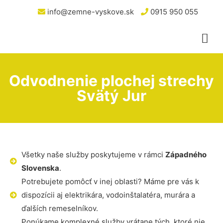
info@zemne-vyskove.sk
0915 950 055
Odvodnenie plochej strechy
Svätý Jur
Všetky naše služby poskytujeme v rámci
Západného
Slovenska
.
Potrebujete pomôcť v inej oblasti? Máme pre vás k
dispozícii aj elektrikára, vodoinštalatéra, murára a
ďalších remeselníkov.
Ponúkame komplexné služby vrátane tých, ktoré nie