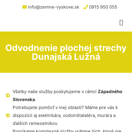
info@zemne-vyskove.sk
0915 950 055
Odvodnenie plochej strechy
Dunajská Lužná
Všetky naše služby poskytujeme v rámci
Západného
Slovenska
.
Potrebujete pomôcť v inej oblasti? Máme pre vás k
dispozícii aj elektrikára, vodoinštalatéra, murára a
ďalších remeselníkov.
Ponúkame komplexné služby vrátane tých, ktoré nie