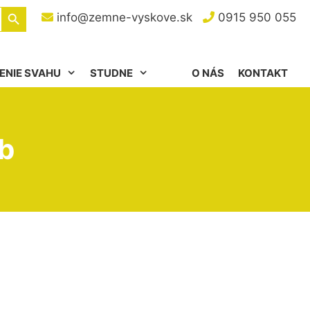
Search Button
info@zemne-vyskove.sk
0915 950 055
ENIE SVAHU
STUDNE
O NÁS
KONTAKT
b