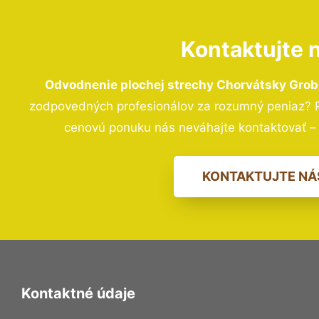
Kontaktujte 
Odvodnenie plochej strechy Chorvátsky Gro
zodpovedných profesionálov za rozumný peniaz? Pr
cenovú ponuku nás neváhajte kontaktovať 
KONTAKTUJTE NÁ
Kontaktné údaje