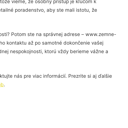
tože vieme, že osobný prístup je kľúčom k
ailné poradenstvo, aby ste mali istotu, že
znosti? Potom ste na správnej adrese – www.zemne-
vého kontaktu až po samotné dokončenie vašej
adnej nespokojnosti, ktorú vždy berieme vážne a
jte nás pre viac informácií. Prezrite si aj ďalšie
ob
.