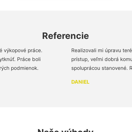
Referencie
é výkopové práce.
Realizovali mi úpravu te
tknúť. Práce boli
prístup, veľmi dobrá komu
brých podmienok.
spoluprácou stanovené. R
DANIEL