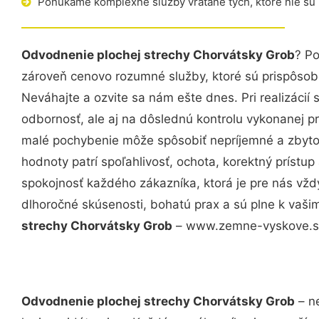
Ponúkame komplexné služby vrátane tých, ktoré nie sú
Odvodnenie plochej strechy Chorvátsky Grob
? Po
zároveň cenovo rozumné služby, ktoré sú prispôso
Neváhajte a ozvite sa nám ešte dnes. Pri realizácií
odbornosť, ale aj na dôslednú kontrolu vykonanej p
malé pochybenie môže spôsobiť nepríjemné a zbyto
hodnoty patrí spoľahlivosť, ochota, korektný príst
spokojnosť každého zákazníka, ktorá je pre nás vžd
dlhoročné skúsenosti, bohatú prax a sú plne k vaš
strechy Chorvátsky Grob
– www.zemne-vyskove.sk 
Odvodnenie plochej strechy Chorvátsky Grob
– ne