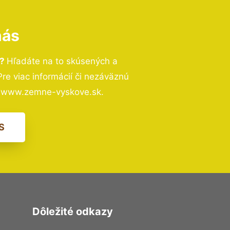
nás
b?
Hľadáte na to skúsených a
e viac informácií či nezáväznú
– www.zemne-vyskove.sk.
S
Dôležité odkazy