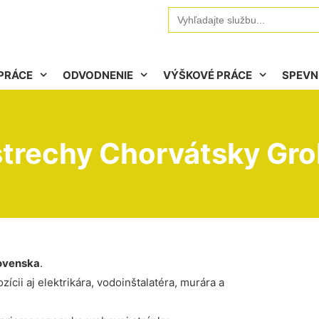
Search
for:
PRÁCE
ODVODNENIE
VÝŠKOVÉ PRÁCE
SPEVN
strechy Chorvátsky Gro
ovenska
.
ícii aj elektrikára, vodoinštalatéra, murára a