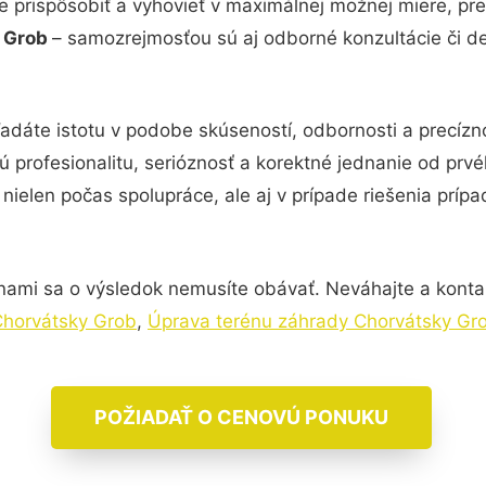
e prispôsobiť a vyhovieť v maximálnej možnej miere, pre
y Grob
– samozrejmosťou sú aj odborné konzultácie či det
adáte istotu v podobe skúseností, odbornosti a precí
 profesionalitu, serióznosť a korektné jednanie od pr
nielen počas spolupráce, ale aj v prípade riešenia príp
nami sa o výsledok nemusíte obávať. Neváhajte a kontaktu
Chorvátsky Grob
,
Úprava terénu záhrady Chorvátsky Gr
POŽIADAŤ O CENOVÚ PONUKU