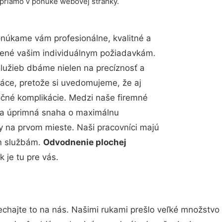
 priamo v ponuke webovej stránky.
núkame vám profesionálne, kvalitné a
bené vašim individuálnym požiadavkám.
 služieb dbáme nielen na precíznosť a
ráce, pretože si uvedomujeme, že aj
čné komplikácie. Medzi naše firemné
up a úprimná snaha o maximálnu
y na prvom mieste. Naši pracovníci majú
im službám.
Odvodnenie plochej
je tu pre vás.
chajte to na nás. Našimi rukami prešlo veľké množstvo