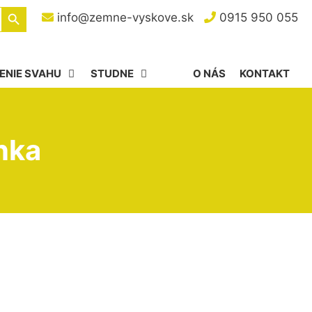
Search Button
info@zemne-vyskove.sk
0915 950 055
ENIE SVAHU
STUDNE
O NÁS
KONTAKT
nka