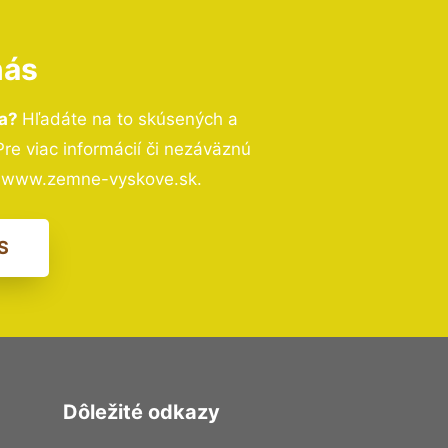
nás
ka?
Hľadáte na to skúsených a
e viac informácií či nezáväznú
– www.zemne-vyskove.sk.
S
Dôležité odkazy