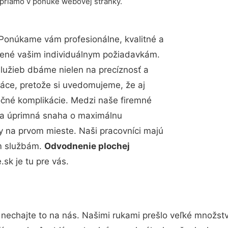
 priamo v ponuke webovej stránky.
Ponúkame vám profesionálne, kvalitné a
bené vašim individuálnym požiadavkám.
 služieb dbáme nielen na precíznosť a
ráce, pretože si uvedomujeme, že aj
čné komplikácie. Medzi naše firemné
up a úprimná snaha o maximálnu
y na prvom mieste. Naši pracovníci majú
im službám.
Odvodnenie plochej
k je tu pre vás.
nechajte to na nás. Našimi rukami prešlo veľké množst