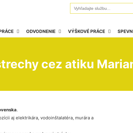
Search
for:
PRÁCE
ODVODNENIE
VÝŠKOVÉ PRÁCE
SPEVN
trechy cez atiku Maria
ovenska
.
ícii aj elektrikára, vodoinštalatéra, murára a