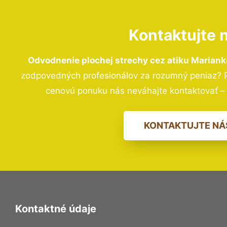
Kontaktujte 
Odvodnenie plochej strechy cez atiku Marian
zodpovedných profesionálov za rozumný peniaz? Pr
cenovú ponuku nás neváhajte kontaktovať 
KONTAKTUJTE NÁ
Kontaktné údaje