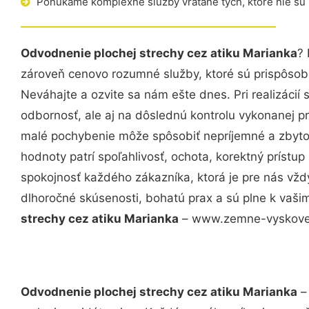
Ponúkame komplexné služby vrátane tých, ktoré nie sú
Odvodnenie plochej strechy cez atiku Marianka
? 
zároveň cenovo rozumné služby, ktoré sú prispôso
Neváhajte a ozvite sa nám ešte dnes. Pri realizácií
odbornosť, ale aj na dôslednú kontrolu vykonanej p
malé pochybenie môže spôsobiť nepríjemné a zbyto
hodnoty patrí spoľahlivosť, ochota, korektný príst
spokojnosť každého zákazníka, ktorá je pre nás vžd
dlhoročné skúsenosti, bohatú prax a sú plne k vaš
strechy cez atiku Marianka
– www.zemne-vyskove.s
Odvodnenie plochej strechy cez atiku Marianka
– 