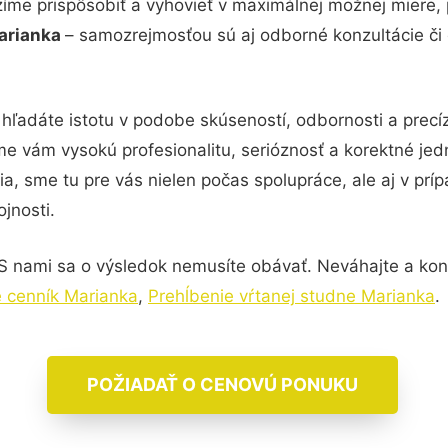
žíme prispôsobiť a vyhovieť v maximálnej možnej miere, 
Marianka
– samozrejmosťou sú aj odborné konzultácie či d
hľadáte istotu v podobe skúseností, odbornosti a precí
 vám vysokú profesionalitu, serióznosť a korektné jed
, sme tu pre vás nielen počas spolupráce, ale aj v príp
jnosti.
S nami sa o výsledok nemusíte obávať. Neváhajte a kontak
 cenník Marianka
,
Prehĺbenie vŕtanej studne Marianka
.
POŽIADAŤ O CENOVÚ PONUKU