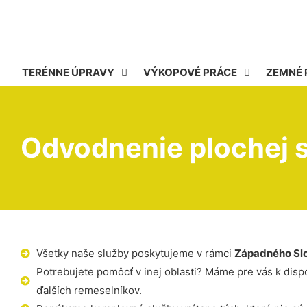
TERÉNNE ÚPRAVY
VÝKOPOVÉ PRÁCE
ZEMNÉ 
Odvodnenie plochej s
Všetky naše služby poskytujeme v rámci
Západného Sl
Potrebujete pomôcť v inej oblasti? Máme pre vás k dispoz
ďalších remeselníkov.