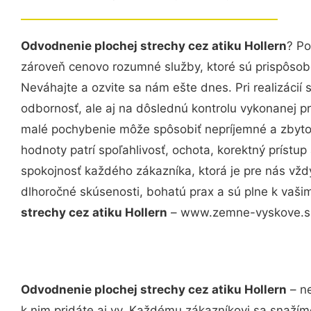
Odvodnenie plochej strechy cez atiku Hollern
? Po
zároveň cenovo rozumné služby, ktoré sú prispôso
Neváhajte a ozvite sa nám ešte dnes. Pri realizácií
odbornosť, ale aj na dôslednú kontrolu vykonanej p
malé pochybenie môže spôsobiť nepríjemné a zbyto
hodnoty patrí spoľahlivosť, ochota, korektný príst
spokojnosť každého zákazníka, ktorá je pre nás vžd
dlhoročné skúsenosti, bohatú prax a sú plne k vaš
strechy cez atiku Hollern
– www.zemne-vyskove.sk 
Odvodnenie plochej strechy cez atiku Hollern
– ne
k nim pridáte aj vy. Každému zákazníkovi sa snažím