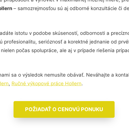
ollern
– samozrejmosťou sú aj odborné konzultácie či det
adáte istotu v podobe skúseností, odbornosti a precíz
 profesionalitu, serióznosť a korektné jednanie od pr
nielen počas spolupráce, ale aj v prípade riešenia príp
nami sa o výsledok nemusíte obávať. Neváhajte a kontaktu
lern
,
Ručné výkopové práce Hollern
.
POŽIADAŤ O CENOVÚ PONUKU