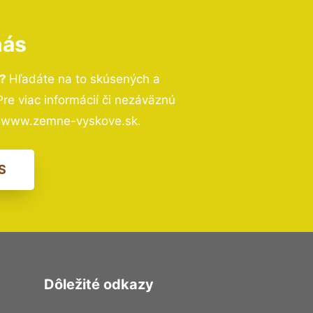
nás
n?
Hľadáte na to skúsených a
e viac informácií či nezáväznú
– www.zemne-vyskove.sk.
S
Dôležité odkazy