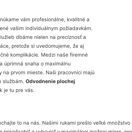
núkame vám profesionálne, kvalitné a
bené vašim individuálnym požiadavkám.
 služieb dbáme nielen na precíznosť a
ráce, pretože si uvedomujeme, že aj
čné komplikácie. Medzi naše firemné
up a úprimná snaha o maximálnu
y na prvom mieste. Naši pracovníci majú
im službám.
Odvodnenie plochej
je tu pre vás.
chajte to na nás. Našimi rukami prešlo veľké množstvo
e prispôsobiť a vyhovieť v maximálnej možnej miere, pre