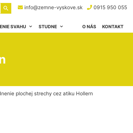
Search Button
info@zemne-vyskove.sk
0915 950 055
ENIE SVAHU
STUDNE
O NÁS
KONTAKT
n