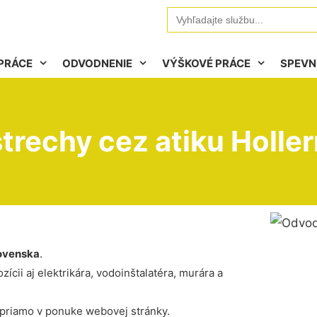
Search
for:
PRÁCE
ODVODNENIE
VÝŠKOVÉ PRÁCE
SPEVN
trechy cez atiku Holler
ovenska
.
ícii aj elektrikára, vodoinštalatéra, murára a
 priamo v ponuke webovej stránky.