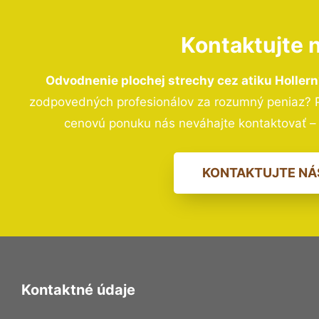
Kontaktujte 
Odvodnenie plochej strechy cez atiku Holler
zodpovedných profesionálov za rozumný peniaz? Pr
cenovú ponuku nás neváhajte kontaktovať 
KONTAKTUJTE NÁ
Kontaktné údaje