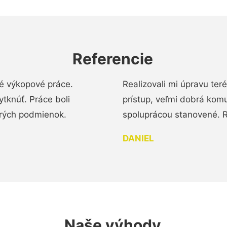
Referencie
é výkopové práce.
Realizovali mi úpravu te
tknúť. Práce boli
prístup, veľmi dobrá komu
brých podmienok.
spoluprácou stanovené. R
DANIEL
Naše výhody