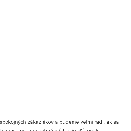
 spokojných zákazníkov a budeme veľmi radi, ak sa
tože vieme, že osobný prístup je kľúčom k