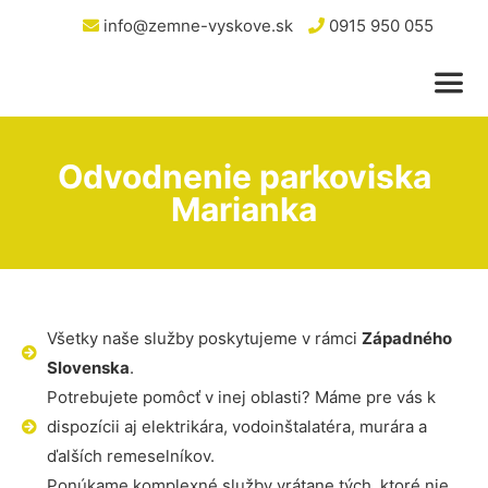
info@zemne-vyskove.sk
0915 950 055
Odvodnenie parkoviska
Marianka
Všetky naše služby poskytujeme v rámci
Západného
Slovenska
.
Potrebujete pomôcť v inej oblasti? Máme pre vás k
dispozícii aj elektrikára, vodoinštalatéra, murára a
ďalších remeselníkov.
Ponúkame komplexné služby vrátane tých, ktoré nie