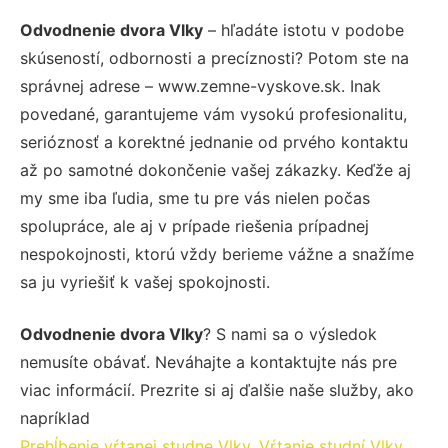
Odvodnenie dvora Vlky
– hľadáte istotu v podobe
skúseností, odbornosti a precíznosti? Potom ste na
správnej adrese – www.zemne-vyskove.sk. Inak
povedané, garantujeme vám vysokú profesionalitu,
serióznosť a korektné jednanie od prvého kontaktu
až po samotné dokončenie vašej zákazky. Keďže aj
my sme iba ľudia, sme tu pre vás nielen počas
spolupráce, ale aj v prípade riešenia prípadnej
nespokojnosti, ktorú vždy berieme vážne a snažíme
sa ju vyriešiť k vašej spokojnosti.
Odvodnenie dvora Vlky
? S nami sa o výsledok
nemusíte obávať. Neváhajte a kontaktujte nás pre
viac informácií. Prezrite si aj ďalšie naše služby, ako
napríklad
Prehĺbenie vŕtanej studne Vlky
,
Vŕtanie studní Vlky
.