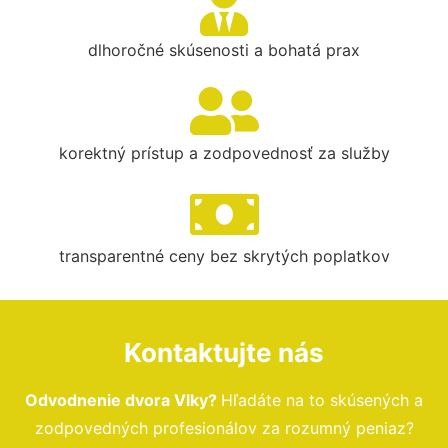
dlhoročné skúsenosti a bohatá prax
korektný prístup a zodpovednosť za služby
transparentné ceny bez skrytých poplatkov
Kontaktujte nás
Odvodnenie dvora Vlky?
Hľadáte na to skúsených a
zodpovedných profesionálov za rozumný peniaz?