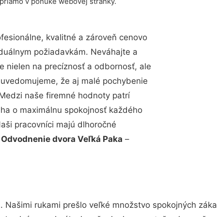
 priamo v ponuke webovej stránky.
esionálne, kvalitné a zároveň cenovo
viduálnym požiadavkám. Neváhajte a
e nielen na precíznosť a odbornosť, ale
si uvedomujeme, že aj malé pochybenie
Medzi naše firemné hodnoty patrí
snaha o maximálnu spokojnosť každého
Naši pracovníci majú dlhoročné
.
Odvodnenie dvora Veľká Paka
–
. Našimi rukami prešlo veľké množstvo spokojných zákaz