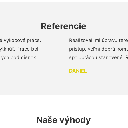
Referencie
é výkopové práce.
Realizovali mi úpravu te
tknúť. Práce boli
prístup, veľmi dobrá komu
brých podmienok.
spoluprácou stanovené. R
DANIEL
Naše výhody