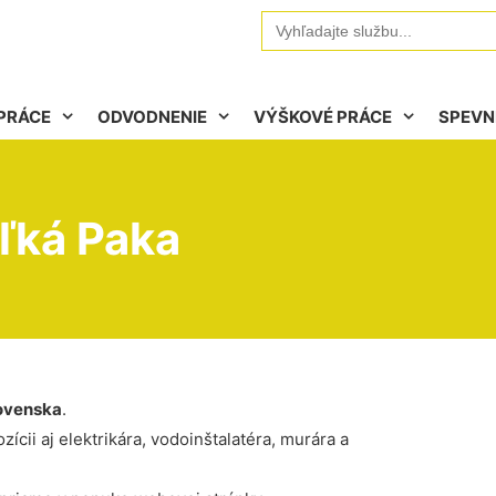
Search
for:
PRÁCE
ODVODNENIE
VÝŠKOVÉ PRÁCE
SPEVN
ľká Paka
ovenska
.
ícii aj elektrikára, vodoinštalatéra, murára a