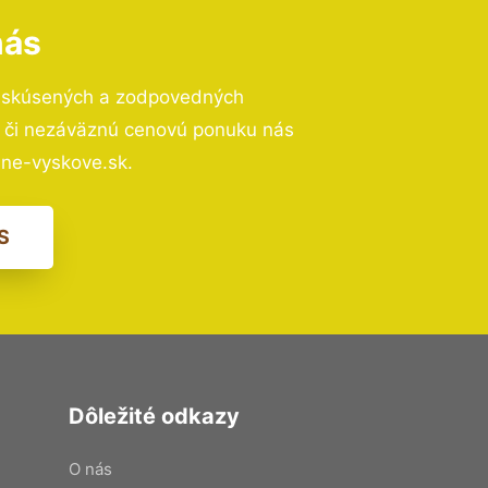
nás
o skúsených a zodpovedných
ií či nezáväznú cenovú ponuku nás
ne-vyskove.sk.
S
Dôležité odkazy
O nás