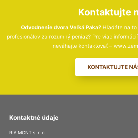
Kontaktujte 
Odvodnenie dvora Veľká Paka?
Hľadáte na t
profesionálov za rozumný peniaz? Pre viac informác
neváhajte kontaktovať – www.zem
KONTAKTUJTE NÁ
Kontaktné údaje
RIA MONT s. r. o.