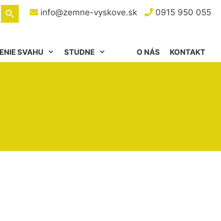
Search Button
info@zemne-vyskove.sk
0915 950 055
ENIE SVAHU
STUDNE
O NÁS
KONTAKT