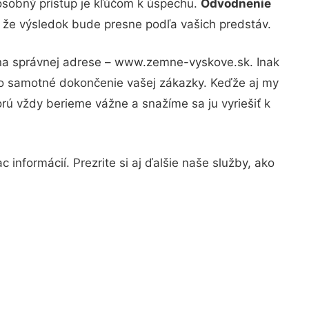
osobný prístup je kľúčom k úspechu.
Odvodnenie
, že výsledok bude presne podľa vašich predstáv.
e na správnej adrese – www.zemne-vyskove.sk. Inak
po samotné dokončenie vašej zákazky. Keďže aj my
orú vždy berieme vážne a snažíme sa ju vyriešiť k
informácií. Prezrite si aj ďalšie naše služby, ako