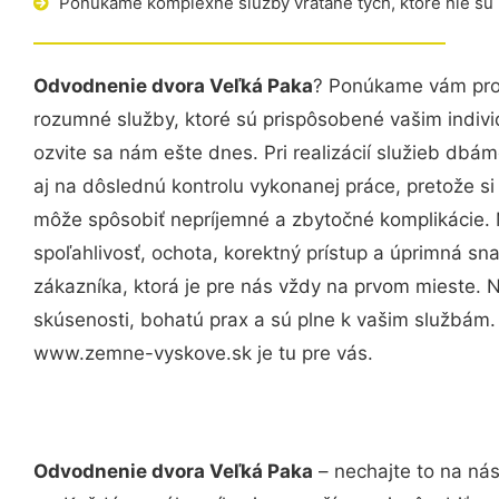
Ponúkame komplexné služby vrátane tých, ktoré nie sú
Odvodnenie dvora Veľká Paka
? Ponúkame vám prof
rozumné služby, ktoré sú prispôsobené vašim indi
ozvite sa nám ešte dnes. Pri realizácií služieb dbám
aj na dôslednú kontrolu vykonanej práce, pretože 
môže spôsobiť nepríjemné a zbytočné komplikácie. 
spoľahlivosť, ochota, korektný prístup a úprimná 
zákazníka, ktorá je pre nás vždy na prvom mieste. 
skúsenosti, bohatú prax a sú plne k vašim službám
www.zemne-vyskove.sk je tu pre vás.
Odvodnenie dvora Veľká Paka
– nechajte to na nás