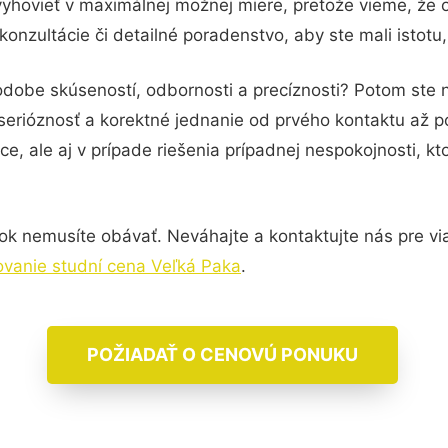
vyhovieť v maximálnej možnej miere, pretože vieme, že 
onzultácie či detailné poradenstvo, aby ste mali istotu
podobe skúseností, odbornosti a precíznosti? Potom st
serióznosť a korektné jednanie od prvého kontaktu až 
e, ale aj v prípade riešenia prípadnej nespokojnosti, kt
ok nemusíte obávať. Neváhajte a kontaktujte nás pre viac 
ovanie studní cena Veľká Paka
.
POŽIADAŤ O CENOVÚ PONUKU