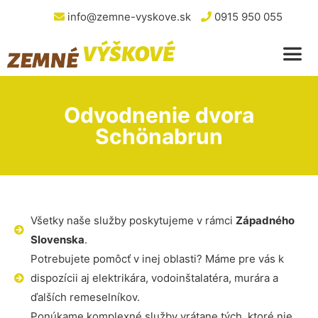
info@zemne-vyskove.sk
0915 950 055
Odvodnenie dvora
Schönabrun
Všetky naše služby poskytujeme v rámci
Západného
Slovenska
.
Potrebujete pomôcť v inej oblasti? Máme pre vás k
dispozícii aj elektrikára, vodoinštalatéra, murára a
ďalších remeselníkov.
Ponúkame komplexné služby vrátane tých, ktoré nie