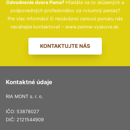
Odvodnenie dvora Pama?
Hľadáte na to skúsených a
zodpovedných profesionálov za rozumný peniaz?
Pre viac informácií či nezáväznú cenovú ponuku nás
neváhajte kontaktovať – www.zemne-vyskove.sk.
KONTAKTUJTE NÁS
Kontaktné údaje
RIA MONT s. r. o.
IČO: 53878027
DIČ: 2121544909