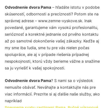
Odvodnenie dvora Pama
– hľadáte istotu v podobe
skúseností, odbornosti a precíznosti? Potom ste na
správnej adrese – www.zemne-vyskove.sk. Inak
povedané, garantujeme vám vysokú profesionalitu,
serióznosť a korektné jednanie od prvého kontaktu
až po samotné dokončenie vašej zákazky. Keďže aj
my sme iba ľudia, sme tu pre vás nielen počas
spolupráce, ale aj v prípade riešenia prípadnej
nespokojnosti, ktorú vždy berieme vážne a snažíme
sa ju vyriešiť k vašej spokojnosti.
Odvodnenie dvora Pama
? S nami sa o výsledok
nemusíte obávať. Neváhajte a kontaktujte nás pre
viac informácií. Prezrite si aj ďalšie naše služby, ako
napríklad
Spevnenie svahu rastlinami Pama
,
Ručné výkopové