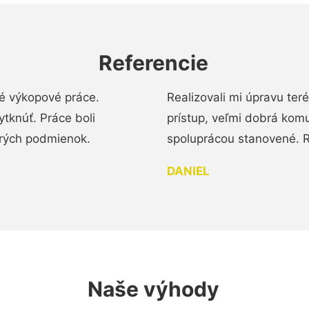
Referencie
é výkopové práce.
Realizovali mi úpravu te
tknúť. Práce boli
prístup, veľmi dobrá komu
brých podmienok.
spoluprácou stanovené. R
DANIEL
Naše výhody