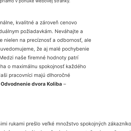
 priamo v ponuke webovej stránky.
álne, kvalitné a zároveň cenovo
viduálnym požiadavkám. Neváhajte a
e nielen na precíznosť a odbornosť, ale
si uvedomujeme, že aj malé pochybenie
Medzi naše firemné hodnoty patrí
snaha o maximálnu spokojnosť každého
Naši pracovníci majú dlhoročné
.
Odvodnenie dvora Koliba
–
imi rukami prešlo veľké množstvo spokojných zákazníkov