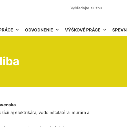
Search
for:
PRÁCE
ODVODNENIE
VÝŠKOVÉ PRÁCE
SPEVN
liba
ovenska
.
ícii aj elektrikára, vodoinštalatéra, murára a