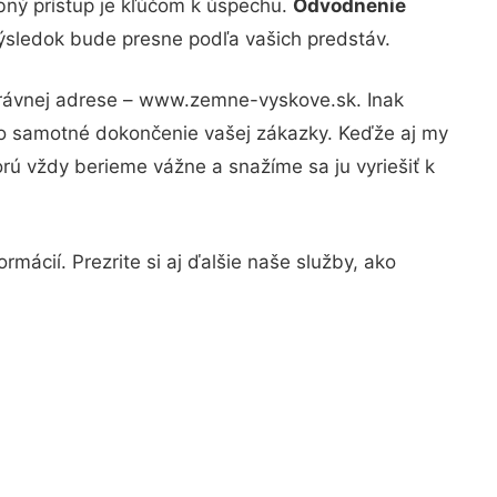
bný prístup je kľúčom k úspechu.
Odvodnenie
výsledok bude presne podľa vašich predstáv.
správnej adrese – www.zemne-vyskove.sk. Inak
po samotné dokončenie vašej zákazky. Keďže aj my
orú vždy berieme vážne a snažíme sa ju vyriešiť k
mácií. Prezrite si aj ďalšie naše služby, ako