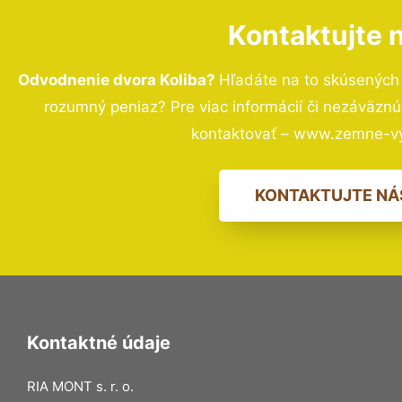
Kontaktujte 
Odvodnenie dvora Koliba?
Hľadáte na to skúsených
rozumný peniaz? Pre viac informácií či nezáväzn
kontaktovať – www.zemne-vy
KONTAKTUJTE NÁ
Kontaktné údaje
RIA MONT s. r. o.