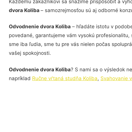
Každému zákazníkovi sa snažíme prispôsobiť a vyho
dvora Koliba
– samozrejmosťou sú aj odborné konzul
Odvodnenie dvora Koliba
– hľadáte istotu v podob
povedané, garantujeme vám vysokú profesionalitu, 
sme iba ľudia, sme tu pre vás nielen počas spoluprác
vašej spokojnosti.
Odvodnenie dvora Koliba
? S nami sa o výsledok nem
napríklad
Ručne vŕtaná studňa Koliba
,
Svahovanie v