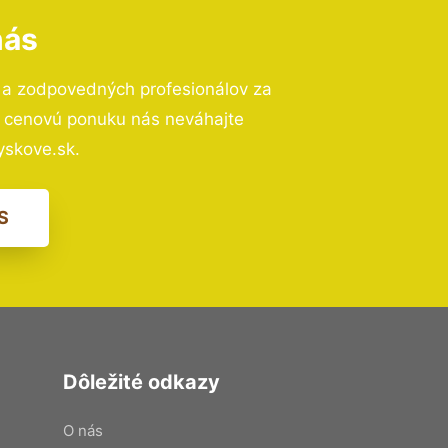
nás
 a zodpovedných profesionálov za
ú cenovú ponuku nás neváhajte
skove.sk.
S
Dôležité odkazy
O nás