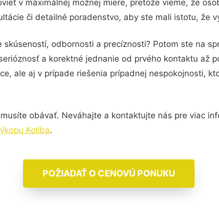
vieť v maximálnej možnej miere, pretože vieme, že oso
tácie či detailné poradenstvo, aby ste mali istotu, že 
e skúseností, odbornosti a precíznosti? Potom ste na 
serióznosť a korektné jednanie od prvého kontaktu až 
e, ale aj v prípade riešenia prípadnej nespokojnosti, kt
usíte obávať. Neváhajte a kontaktujte nás pre viac infor
ýkopu Koliba
.
POŽIADAŤ O CENOVÚ PONUKU