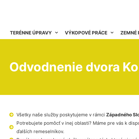
TERÉNNE ÚPRAVY
VÝKOPOVÉ PRÁCE
ZEMNÉ 
Odvodnenie dvora Ko
Všetky naše služby poskytujeme v rámci
Západného Sl
Potrebujete pomôcť v inej oblasti? Máme pre vás k dispoz
ďalších remeselníkov.