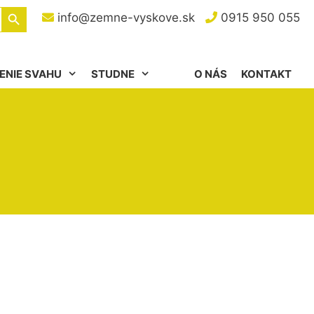
Search Button
info@zemne-vyskove.sk
0915 950 055
ENIE SVAHU
STUDNE
O NÁS
KONTAKT