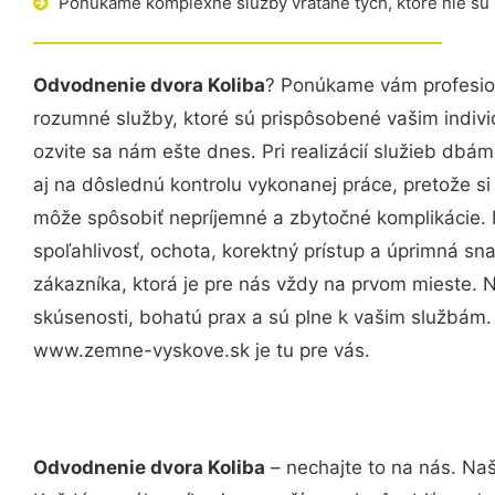
Ponúkame komplexné služby vrátane tých, ktoré nie sú
Odvodnenie dvora Koliba
? Ponúkame vám profesion
rozumné služby, ktoré sú prispôsobené vašim indi
ozvite sa nám ešte dnes. Pri realizácií služieb dbám
aj na dôslednú kontrolu vykonanej práce, pretože 
môže spôsobiť nepríjemné a zbytočné komplikácie. 
spoľahlivosť, ochota, korektný prístup a úprimná 
zákazníka, ktorá je pre nás vždy na prvom mieste. 
skúsenosti, bohatú prax a sú plne k vašim službám
www.zemne-vyskove.sk je tu pre vás.
Odvodnenie dvora Koliba
– nechajte to na nás. Naš