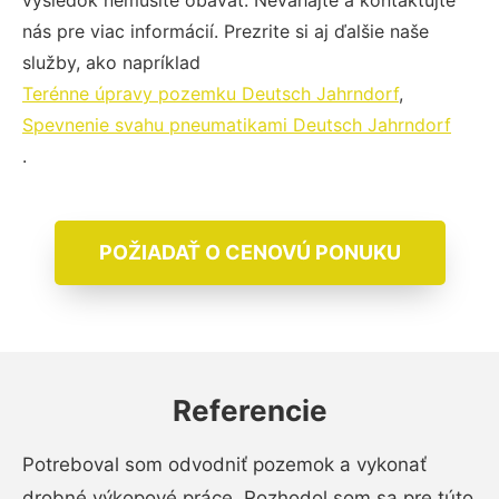
výsledok nemusíte obávať. Neváhajte a kontaktujte
nás pre viac informácií. Prezrite si aj ďalšie naše
služby, ako napríklad
Terénne úpravy pozemku Deutsch Jahrndorf
,
Spevnenie svahu pneumatikami Deutsch Jahrndorf
.
POŽIADAŤ O CENOVÚ PONUKU
Referencie
Potreboval som odvodniť pozemok a vykonať
drobné výkopové práce. Rozhodol som sa pre túto