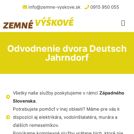
info@zemne-vyskove.sk
0915 950 055
Odvodnenie dvora Deutsch
Jahrndorf
Všetky naše služby poskytujeme v rámci
Západného
Slovenska
.
Potrebujete pomôcť v inej oblasti? Máme pre vás k
dispozícii aj elektrikára, vodoinštalatéra, murára a
ďalších remeselníkov.
Ponúkame komplexné služby vrátane tých, ktoré nie