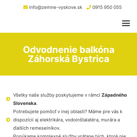
info@zemne-vyskove.sk
0915 950 055
Odvodnenie balkóna
Záhorská Bystrica
Všetky naše služby poskytujeme v rámci
Západného
Slovenska
.
Potrebujete pomôcť v inej oblasti? Máme pre vás k
dispozícii aj elektrikára, vodoinštalatéra, murára a
ďalších remeselníkov.
Ponúkame komplexné služby vrátane tých, ktoré nie