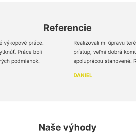
Referencie
é výkopové práce.
Realizovali mi úpravu te
tknúť. Práce boli
prístup, veľmi dobrá komu
brých podmienok.
spoluprácou stanovené. R
DANIEL
Naše výhody