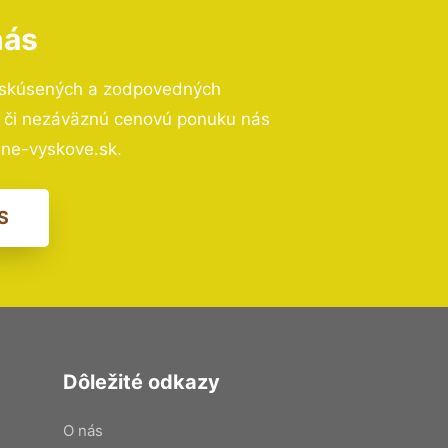
nás
 skúsených a zodpovedných
ií či nezáväznú cenovú ponuku nás
ne-vyskove.sk.
S
Dôležité odkazy
O nás