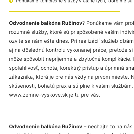
Ponúkame komplexné služby vrátane tých, ktoré nie sú
Odvodnenie balkóna Ružinov
? Ponúkame vám profe
rozumné služby, ktoré sú prispôsobené vašim indi
ozvite sa nám ešte dnes. Pri realizácií služieb dbám
aj na dôslednú kontrolu vykonanej práce, pretože 
môže spôsobiť nepríjemné a zbytočné komplikácie. 
spoľahlivosť, ochota, korektný prístup a úprimná 
zákazníka, ktorá je pre nás vždy na prvom mieste. 
skúsenosti, bohatú prax a sú plne k vašim službám
www.zemne-vyskove.sk je tu pre vás.
Odvodnenie balkóna Ružinov
– nechajte to na nás