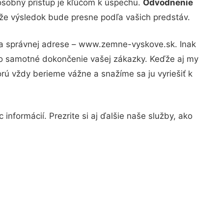
osobný prístup je kľúčom k úspechu.
Odvodnenie
, že výsledok bude presne podľa vašich predstáv.
 na správnej adrese – www.zemne-vyskove.sk. Inak
po samotné dokončenie vašej zákazky. Keďže aj my
orú vždy berieme vážne a snažíme sa ju vyriešiť k
informácií. Prezrite si aj ďalšie naše služby, ako