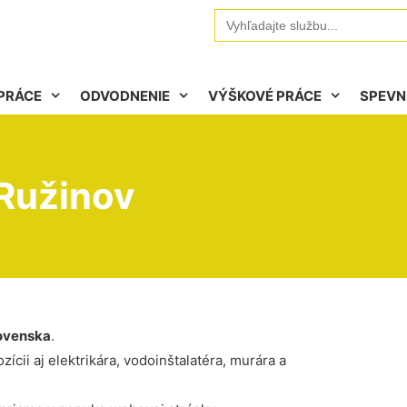
Search
for:
PRÁCE
ODVODNENIE
VÝŠKOVÉ PRÁCE
SPEVN
Ružinov
ovenska
.
ícii aj elektrikára, vodoinštalatéra, murára a