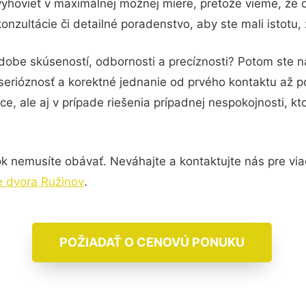
vyhovieť v maximálnej možnej miere, pretože vieme, že 
nzultácie či detailné poradenstvo, aby ste mali istotu
odobe skúseností, odbornosti a precíznosti? Potom ste
serióznosť a korektné jednanie od prvého kontaktu až 
e, ale aj v prípade riešenia prípadnej nespokojnosti, kt
k nemusíte obávať. Neváhajte a kontaktujte nás pre viac 
 dvora Ružinov
.
POŽIADAŤ O CENOVÚ PONUKU