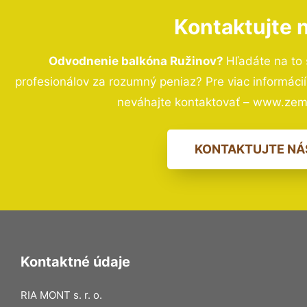
Kontaktujte 
Odvodnenie balkóna Ružinov?
Hľadáte na to
profesionálov za rozumný peniaz? Pre viac informác
neváhajte kontaktovať – www.zem
KONTAKTUJTE NÁ
Kontaktné údaje
RIA MONT s. r. o.