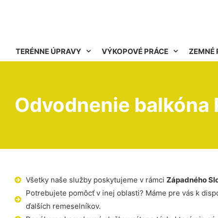
TERÉNNE ÚPRAVY
VÝKOPOVÉ PRÁCE
ZEMNÉ 
Odvodnenie balkóna 
Všetky naše služby poskytujeme v rámci
Západného Sl
Potrebujete pomôcť v inej oblasti? Máme pre vás k dispoz
ďalších remeselníkov.