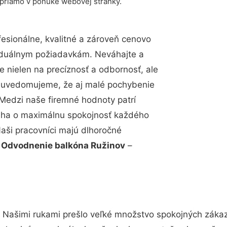
 priamo v ponuke webovej stránky.
sionálne, kvalitné a zároveň cenovo
viduálnym požiadavkám. Neváhajte a
e nielen na precíznosť a odbornosť, ale
si uvedomujeme, že aj malé pochybenie
Medzi naše firemné hodnoty patrí
snaha o maximálnu spokojnosť každého
Naši pracovníci majú dlhoročné
.
Odvodnenie balkóna Ružinov
–
. Našimi rukami prešlo veľké množstvo spokojných zákaz