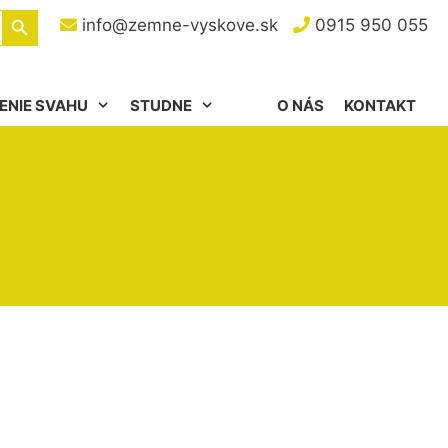
Search Button
info@zemne-vyskove.sk
0915 950 055
ENIE SVAHU
STUDNE
O NÁS
KONTAKT