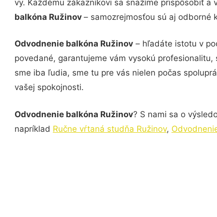
vy. Každému zákazníkovi sa snažíme prispôsobiť a 
balkóna Ružinov
– samozrejmosťou sú aj odborné ko
Odvodnenie balkóna Ružinov
– hľadáte istotu v p
povedané, garantujeme vám vysokú profesionalitu, 
sme iba ľudia, sme tu pre vás nielen počas spoluprác
vašej spokojnosti.
Odvodnenie balkóna Ružinov
? S nami sa o výsledo
napríklad
Ručne vŕtaná studňa Ružinov
,
Odvodnenie