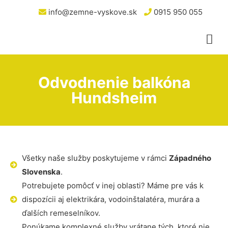
info@zemne-vyskove.sk
0915 950 055
Odvodnenie balkóna
Hundsheim
Všetky naše služby poskytujeme v rámci
Západného
Slovenska
.
Potrebujete pomôcť v inej oblasti? Máme pre vás k
dispozícii aj elektrikára, vodoinštalatéra, murára a
ďalších remeselníkov.
Ponúkame komplexné služby vrátane tých, ktoré nie