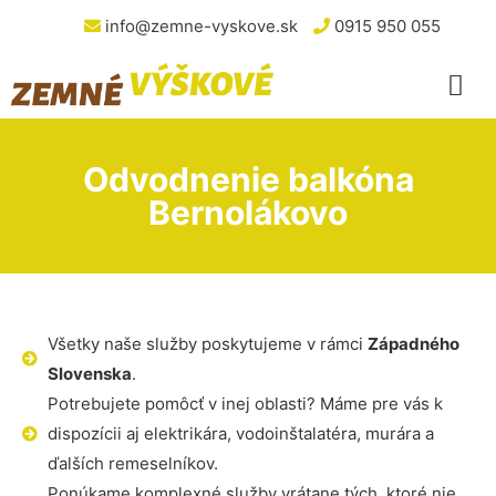
info@zemne-vyskove.sk
0915 950 055
Odvodnenie balkóna
Bernolákovo
Všetky naše služby poskytujeme v rámci
Západného
Slovenska
.
Potrebujete pomôcť v inej oblasti? Máme pre vás k
dispozícii aj elektrikára, vodoinštalatéra, murára a
ďalších remeselníkov.
Ponúkame komplexné služby vrátane tých, ktoré nie