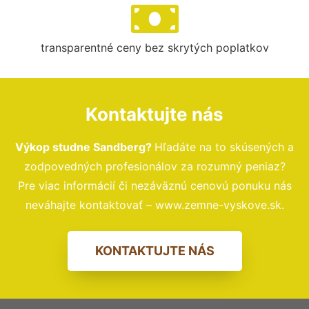
transparentné ceny bez skrytých poplatkov
Kontaktujte nás
Výkop studne Sandberg?
Hľadáte na to skúsených a
zodpovedných profesionálov za rozumný peniaz?
Pre viac informácií či nezáväznú cenovú ponuku nás
neváhajte kontaktovať – www.zemne-vyskove.sk.
KONTAKTUJTE NÁS