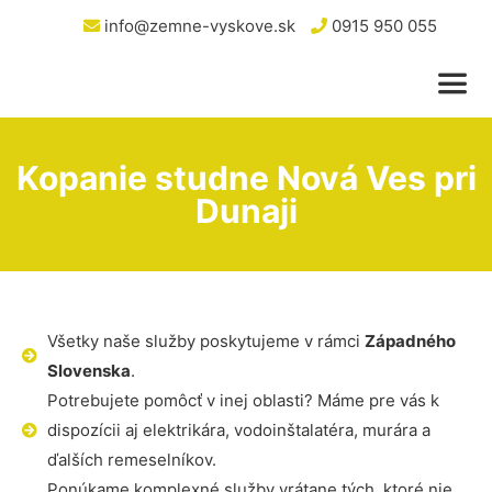
info@zemne-vyskove.sk
0915 950 055
Kopanie studne Nová Ves pri
Dunaji
Všetky naše služby poskytujeme v rámci
Západného
Slovenska
.
Potrebujete pomôcť v inej oblasti? Máme pre vás k
dispozícii aj elektrikára, vodoinštalatéra, murára a
ďalších remeselníkov.
Ponúkame komplexné služby vrátane tých, ktoré nie