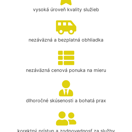
vysoká úroveň kvality služieb
nezáväzná a bezplatná obhliadka
nezáväzná cenová ponuka na mieru
dlhoročné skúsenosti a bohatá prax
korektný prístup a zodpovednosť za služby