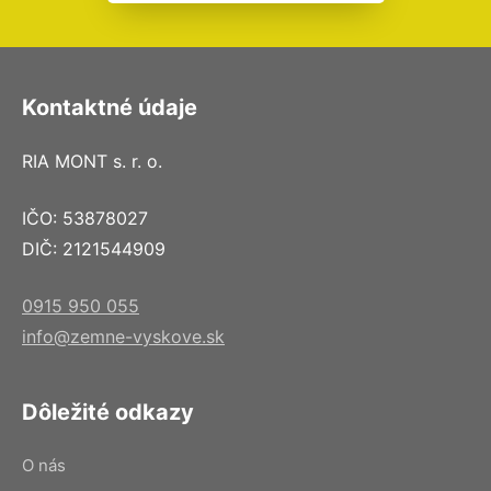
Kontaktné údaje
RIA MONT s. r. o.
IČO: 53878027
DIČ: 2121544909
0915 950 055
info@zemne-vyskove.sk
Dôležité odkazy
O nás