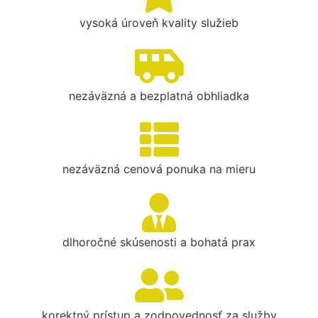
vysoká úroveň kvality služieb
nezáväzná a bezplatná obhliadka
nezáväzná cenová ponuka na mieru
dlhoročné skúsenosti a bohatá prax
korektný prístup a zodpovednosť za služby