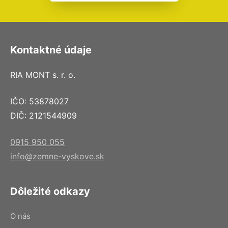
Kontaktné údaje
RIA MONT s. r. o.
IČO: 53878027
DIČ: 2121544909
0915 950 055
info@zemne-vyskove.sk
Dôležité odkazy
O nás