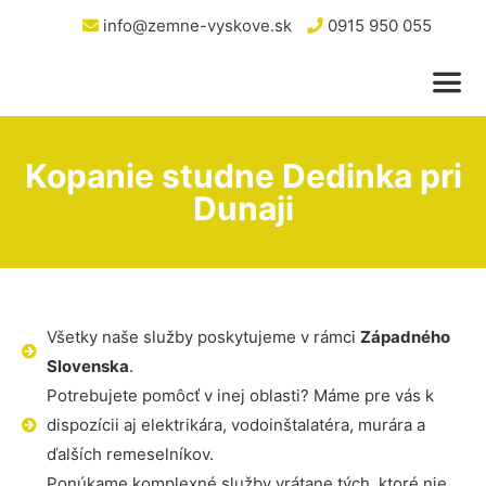
info@zemne-vyskove.sk
0915 950 055
Kopanie studne Dedinka pri
Dunaji
Všetky naše služby poskytujeme v rámci
Západného
Slovenska
.
Potrebujete pomôcť v inej oblasti? Máme pre vás k
dispozícii aj elektrikára, vodoinštalatéra, murára a
ďalších remeselníkov.
Ponúkame komplexné služby vrátane tých, ktoré nie