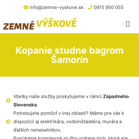
info@zemne-vyskove.sk
0915 950 055
Kopanie studne bagrom
Šamorín
Všetky naše služby poskytujeme v rámci
Západného
Slovenska
.
Potrebujete pomôcť v inej oblasti? Máme pre vás k
dispozícii aj elektrikára, vodoinštalatéra, murára a
ďalších remeselníkov.
Ponúkame komplexné služby vrátane tých, ktoré nie