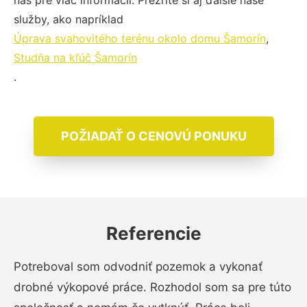
nás pre viac informácií. Prezrite si aj ďalšie naše
služby, ako napríklad
Úprava svahovitého terénu okolo domu Šamorín
,
Studňa na kľúč Šamorín
.
POŽIADAŤ O CENOVÚ PONUKU
Referencie
Potreboval som odvodniť pozemok a vykonať
drobné výkopové práce. Rozhodol som sa pre túto