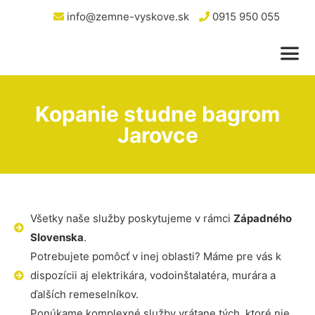
info@zemne-vyskove.sk
0915 950 055
Kopanie studne bagrom
Jarovce
Všetky naše služby poskytujeme v rámci
Západného
Slovenska
.
Potrebujete pomôcť v inej oblasti? Máme pre vás k
dispozícii aj elektrikára, vodoinštalatéra, murára a
ďalších remeselníkov.
Ponúkame komplexné služby vrátane tých, ktoré nie