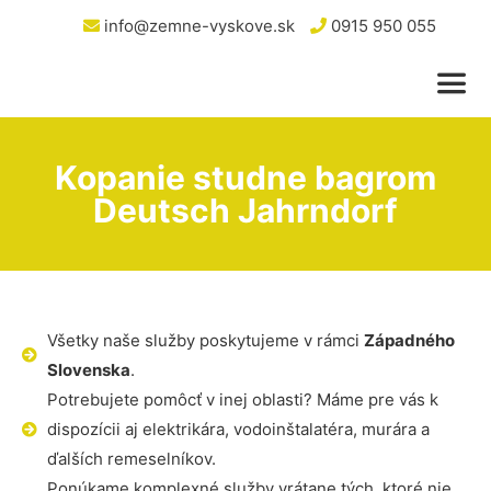
info@zemne-vyskove.sk
0915 950 055
Kopanie studne bagrom
Deutsch Jahrndorf
Všetky naše služby poskytujeme v rámci
Západného
Slovenska
.
Potrebujete pomôcť v inej oblasti? Máme pre vás k
dispozícii aj elektrikára, vodoinštalatéra, murára a
ďalších remeselníkov.
Ponúkame komplexné služby vrátane tých, ktoré nie