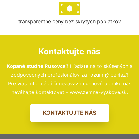
transparentné ceny bez skrytých poplatkov
Kontaktujte nás
Kopané studne Rusovce?
Hľadáte na to skúsených a
zodpovedných profesionálov za rozumný peniaz?
Pre viac informácií či nezáväznú cenovú ponuku nás
neváhajte kontaktovať – www.zemne-vyskove.sk.
KONTAKTUJTE NÁS