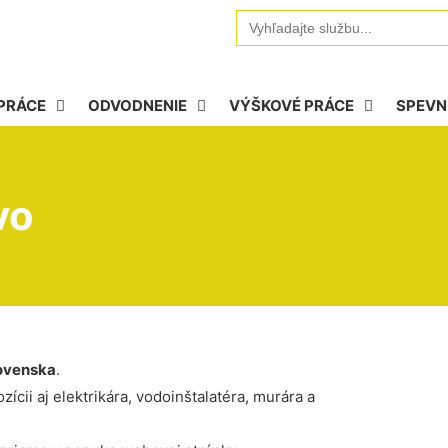
Search
for:
PRÁCE
ODVODNENIE
VÝŠKOVÉ PRÁCE
SPEVN
vo
ovenska
.
ícii aj elektrikára, vodoinštalatéra, murára a