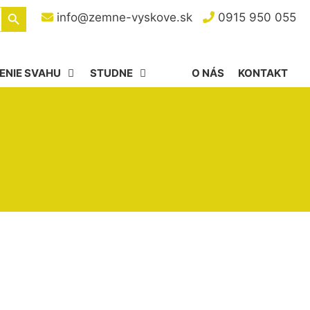
Search Button
info@zemne-vyskove.sk
0915 950 055
ENIE SVAHU
STUDNE
O NÁS
KONTAKT