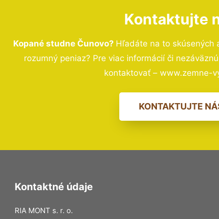
Kontaktujte 
Kopané studne Čunovo?
Hľadáte na to skúsených 
rozumný peniaz? Pre viac informácií či nezáväzn
kontaktovať – www.zemne-vy
KONTAKTUJTE NÁ
Kontaktné údaje
RIA MONT s. r. o.