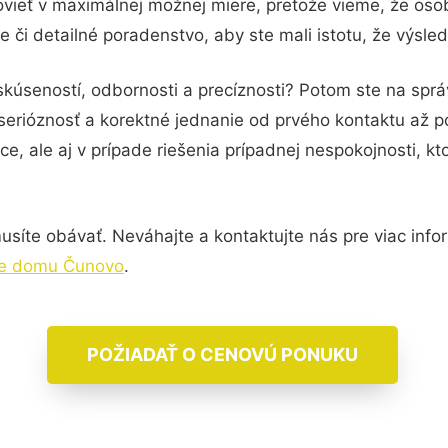
vieť v maximálnej možnej miere, pretože vieme, že oso
 či detailné poradenstvo, aby ste mali istotu, že výsl
skúseností, odbornosti a precíznosti? Potom ste na sp
serióznosť a korektné jednanie od prvého kontaktu až 
e, ale aj v prípade riešenia prípadnej nespokojnosti, kt
síte obávať. Neváhajte a kontaktujte nás pre viac inform
e domu Čunovo
.
POŽIADAŤ O CENOVÚ PONUKU