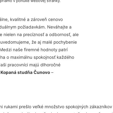
 priamo v ponuke webovej stránky.
lne, kvalitné a zároveň cenovo
viduálnym požiadavkám. Neváhajte a
e nielen na precíznosť a odbornosť, ale
si uvedomujeme, že aj malé pochybenie
Medzi naše firemné hodnoty patrí
snaha o maximálnu spokojnosť každého
Naši pracovníci majú dlhoročné
.
Kopaná studňa Čunovo
–
mi rukami prešlo veľké množstvo spokojných zákazníkov a