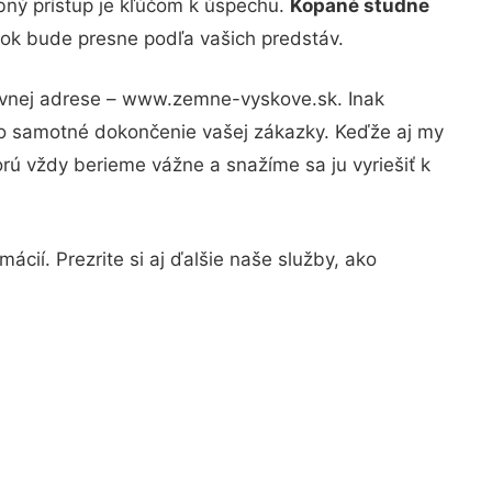
bný prístup je kľúčom k úspechu.
Kopané studne
edok bude presne podľa vašich predstáv.
rávnej adrese – www.zemne-vyskove.sk. Inak
po samotné dokončenie vašej zákazky. Keďže aj my
orú vždy berieme vážne a snažíme sa ju vyriešiť k
ácií. Prezrite si aj ďalšie naše služby, ako