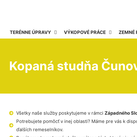
TERÉNNE ÚPRAVY
VÝKOPOVÉ PRÁCE
ZEMNÉ 
Kopaná studňa Čuno
Všetky naše služby poskytujeme v rámci
Západného Sl
Potrebujete pomôcť v inej oblasti? Máme pre vás k dispoz
ďalších remeselníkov.