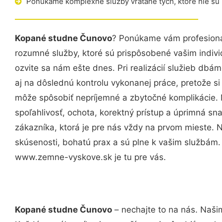
Ponúkame komplexné služby vrátane tých, ktoré nie sú
Kopané studne Čunovo
? Ponúkame vám profesioná
rozumné služby, ktoré sú prispôsobené vašim indi
ozvite sa nám ešte dnes. Pri realizácií služieb dbám
aj na dôslednú kontrolu vykonanej práce, pretože 
môže spôsobiť nepríjemné a zbytočné komplikácie. 
spoľahlivosť, ochota, korektný prístup a úprimná 
zákazníka, ktorá je pre nás vždy na prvom mieste. 
skúsenosti, bohatú prax a sú plne k vašim službám
www.zemne-vyskove.sk je tu pre vás.
Kopané studne Čunovo
– nechajte to na nás. Naši