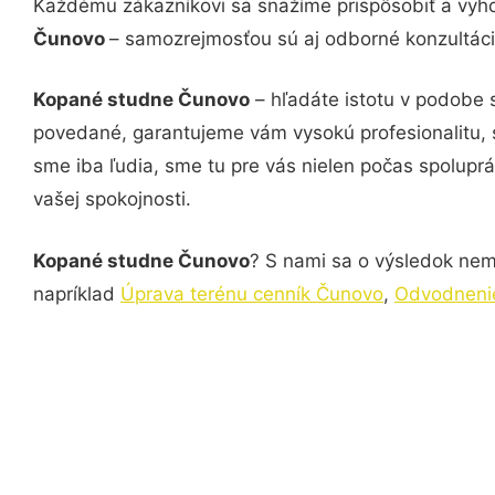
Každému zákazníkovi sa snažíme prispôsobiť a vyho
Čunovo
– samozrejmosťou sú aj odborné konzultácie
Kopané studne Čunovo
– hľadáte istotu v podobe 
povedané, garantujeme vám vysokú profesionalitu, 
sme iba ľudia, sme tu pre vás nielen počas spoluprác
vašej spokojnosti.
Kopané studne Čunovo
? S nami sa o výsledok nemu
napríklad
Úprava terénu cenník Čunovo
,
Odvodneni