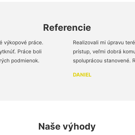
Referencie
é výkopové práce.
Realizovali mi úpravu te
tknúť. Práce boli
prístup, veľmi dobrá komu
brých podmienok.
spoluprácou stanovené. R
DANIEL
Naše výhody