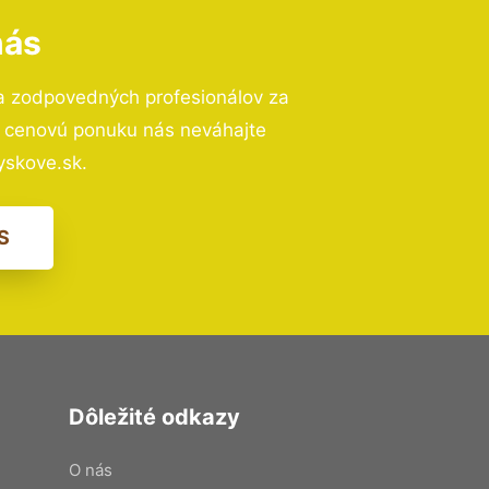
nás
a zodpovedných profesionálov za
ú cenovú ponuku nás neváhajte
skove.sk.
S
Dôležité odkazy
O nás